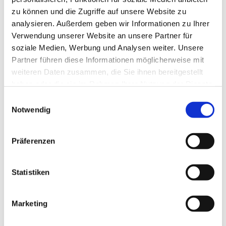
zu können und die Zugriffe auf unsere Website zu
analysieren. Außerdem geben wir Informationen zu Ihrer
Verwendung unserer Website an unsere Partner für
soziale Medien, Werbung und Analysen weiter. Unsere
Partner führen diese Informationen möglicherweise mit
weiteren Daten zusammen, die Sie ihnen bereitgestellt
haben oder die sie im Rahmen Ihrer Nutzung der Dienste
gesammelt haben.
E
Notwendig
i
n
w
Präferenzen
i
l
l
Statistiken
i
g
Marketing
Dies könnte Sie auch interessieren
u
n