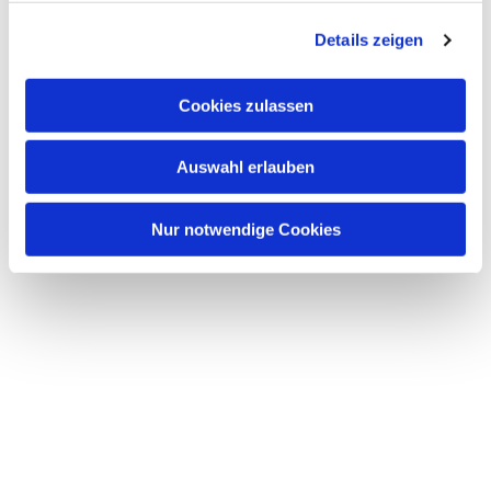
g
Details zeigen
s
a
u
Cookies zulassen
s
w
Auswahl erlauben
a
h
l
Nur notwendige Cookies