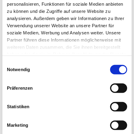
personalisieren, Funktionen für soziale Medien anbieten
zu können und die Zugriffe auf unsere Website zu
analysieren. Außerdem geben wir Informationen zu Ihrer
Verwendung unserer Website an unsere Partner für
soziale Medien, Werbung und Analysen weiter. Unsere
Partner führen diese Informationen möglicherweise mit
weiteren Daten zusammen, die Sie ihnen bereitgestellt
haben oder die sie im Rahmen Ihrer Nutzung der Dienste
gesammelt haben.
E
Notwendig
i
n
w
Präferenzen
i
l
l
Statistiken
i
g
Marketing
u
Dies könnte Sie auch interessieren