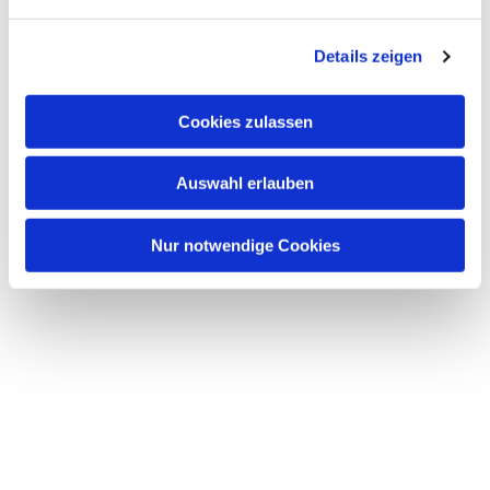
n
g
Details zeigen
s
a
u
Cookies zulassen
s
w
Auswahl erlauben
a
h
l
Nur notwendige Cookies