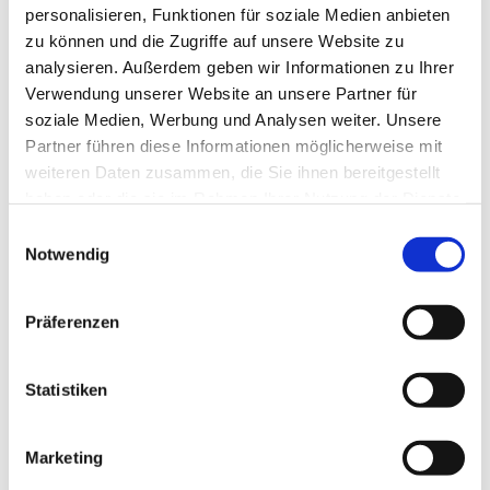
personalisieren, Funktionen für soziale Medien anbieten
zu können und die Zugriffe auf unsere Website zu
analysieren. Außerdem geben wir Informationen zu Ihrer
Verwendung unserer Website an unsere Partner für
soziale Medien, Werbung und Analysen weiter. Unsere
Partner führen diese Informationen möglicherweise mit
weiteren Daten zusammen, die Sie ihnen bereitgestellt
haben oder die sie im Rahmen Ihrer Nutzung der Dienste
gesammelt haben.
E
Notwendig
i
n
w
Präferenzen
i
l
l
Statistiken
i
g
Marketing
u
Dies könnte Sie auch interessieren