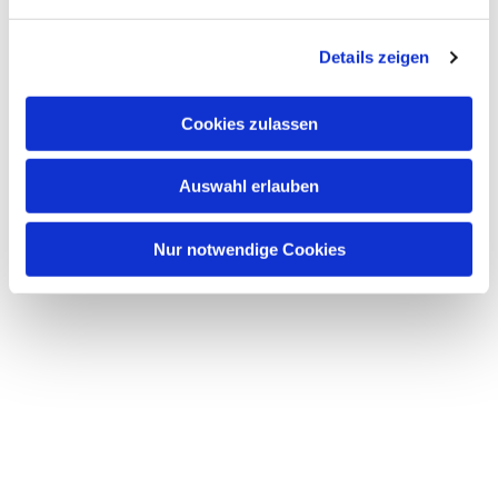
n
g
Details zeigen
s
a
u
Cookies zulassen
s
w
Auswahl erlauben
a
h
l
Nur notwendige Cookies