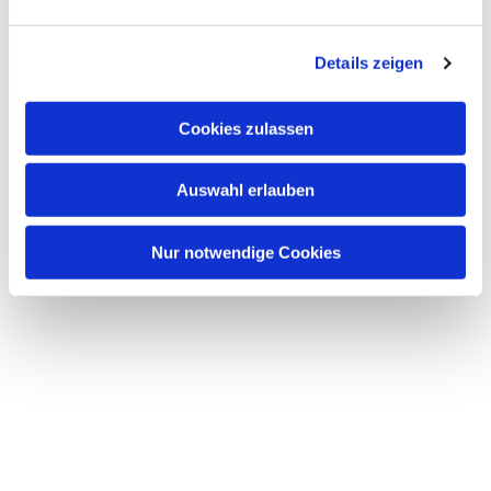
Dies könnte Sie auch interessieren
n
g
Details zeigen
s
a
u
Cookies zulassen
s
w
Auswahl erlauben
a
h
l
Nur notwendige Cookies