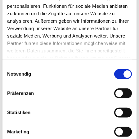
personalisieren, Funktionen für soziale Medien anbieten
zu können und die Zugriffe auf unsere Website zu
analysieren. Außerdem geben wir Informationen zu Ihrer
Verwendung unserer Website an unsere Partner für
soziale Medien, Werbung und Analysen weiter. Unsere
Partner führen diese Informationen möglicherweise mit
weiteren Daten zusammen, die Sie ihnen bereitgestellt
haben oder die sie im Rahmen Ihrer Nutzung der Dienste
gesammelt haben.
E
Notwendig
i
n
w
Präferenzen
i
l
l
Statistiken
i
g
Marketing
u