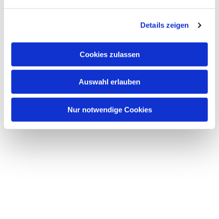
n
g
Details zeigen
s
a
u
Cookies zulassen
s
w
Auswahl erlauben
a
h
l
Nur notwendige Cookies