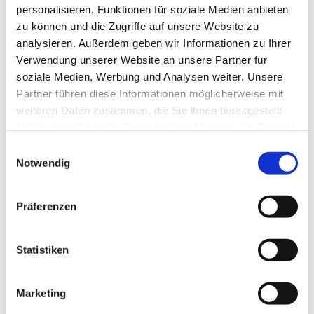
personalisieren, Funktionen für soziale Medien anbieten
zu können und die Zugriffe auf unsere Website zu
analysieren. Außerdem geben wir Informationen zu Ihrer
Verwendung unserer Website an unsere Partner für
soziale Medien, Werbung und Analysen weiter. Unsere
Partner führen diese Informationen möglicherweise mit
weiteren Daten zusammen, die Sie ihnen bereitgestellt
haben oder die sie im Rahmen Ihrer Nutzung der Dienste
gesammelt haben.
E
Notwendig
i
n
w
Präferenzen
i
l
l
Statistiken
i
g
Marketing
u
Dies könnte Sie auch interessieren