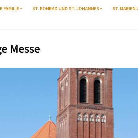
E FAMILIE
ST. KONRAD UND ST. JOHANNES
ST. MARIEN
ge Messe