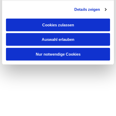
g
Details zeigen
s
a
u
Cookies zulassen
s
w
Auswahl erlauben
a
h
l
Nur notwendige Cookies