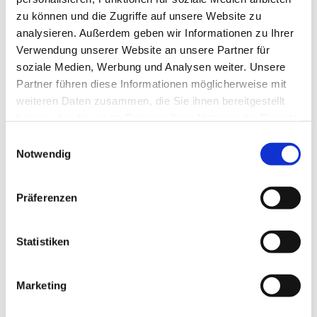
zu können und die Zugriffe auf unsere Website zu
analysieren. Außerdem geben wir Informationen zu Ihrer
Verwendung unserer Website an unsere Partner für
soziale Medien, Werbung und Analysen weiter. Unsere
Partner führen diese Informationen möglicherweise mit
weiteren Daten zusammen, die Sie ihnen bereitgestellt
haben oder die sie im Rahmen Ihrer Nutzung der Dienste
gesammelt haben.
E
Notwendig
i
n
w
Präferenzen
i
l
l
Statistiken
i
g
Marketing
Dies könnte Sie auch interessieren
u
n