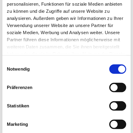
personalisieren, Funktionen für soziale Medien anbieten
zu können und die Zugriffe auf unsere Website zu
analysieren. Außerdem geben wir Informationen zu Ihrer
Verwendung unserer Website an unsere Partner für
soziale Medien, Werbung und Analysen weiter. Unsere
Partner führen diese Informationen möglicherweise mit
weiteren Daten zusammen, die Sie ihnen bereitgestellt
haben oder die sie im Rahmen Ihrer Nutzung der Dienste
gesammelt haben.
E
Notwendig
i
n
w
Präferenzen
i
l
l
Statistiken
i
g
Marketing
u
Dies könnte Sie auch interessieren