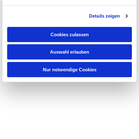
n
g
Details zeigen
s
a
u
Cookies zulassen
s
w
Auswahl erlauben
a
h
l
Nur notwendige Cookies