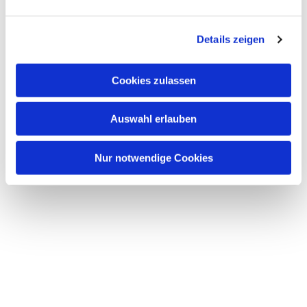
Dies könnte Sie auch interessieren
n
g
Details zeigen
s
a
u
Cookies zulassen
s
w
Auswahl erlauben
a
h
l
Nur notwendige Cookies