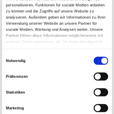
personalisieren, Funktionen für soziale Medien anbieten
zu können und die Zugriffe auf unsere Website zu
analysieren. Außerdem geben wir Informationen zu Ihrer
Verwendung unserer Website an unsere Partner für
soziale Medien, Werbung und Analysen weiter. Unsere
Partner führen diese Informationen möglicherweise mit
weiteren Daten zusammen, die Sie ihnen bereitgestellt
haben oder die sie im Rahmen Ihrer Nutzung der Dienste
gesammelt haben.
E
Notwendig
i
n
w
Präferenzen
i
l
l
Statistiken
i
g
Marketing
u