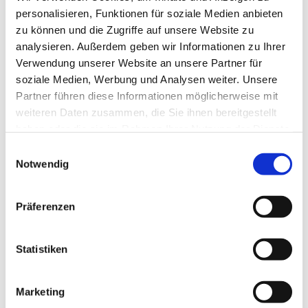
personalisieren, Funktionen für soziale Medien anbieten
zu können und die Zugriffe auf unsere Website zu
analysieren. Außerdem geben wir Informationen zu Ihrer
Verwendung unserer Website an unsere Partner für
soziale Medien, Werbung und Analysen weiter. Unsere
Partner führen diese Informationen möglicherweise mit
weiteren Daten zusammen, die Sie ihnen bereitgestellt
haben oder die sie im Rahmen Ihrer Nutzung der Dienste
gesammelt haben.
E
Notwendig
i
n
w
Präferenzen
i
l
l
Statistiken
i
g
Marketing
u