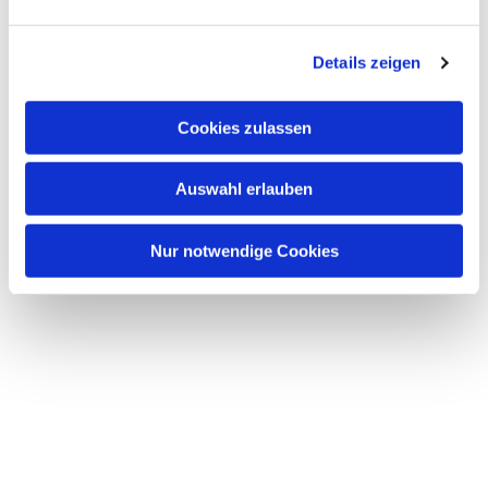
Dies könnte Sie auch interessieren
n
g
Details zeigen
s
a
u
Cookies zulassen
s
w
Auswahl erlauben
a
h
l
Nur notwendige Cookies