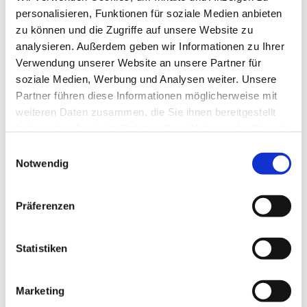
personalisieren, Funktionen für soziale Medien anbieten
zu können und die Zugriffe auf unsere Website zu
analysieren. Außerdem geben wir Informationen zu Ihrer
Verwendung unserer Website an unsere Partner für
soziale Medien, Werbung und Analysen weiter. Unsere
Partner führen diese Informationen möglicherweise mit
weiteren Daten zusammen, die Sie ihnen bereitgestellt
haben oder die sie im Rahmen Ihrer Nutzung der Dienste
gesammelt haben.
E
Notwendig
i
n
w
Präferenzen
i
l
l
Statistiken
i
g
Marketing
u