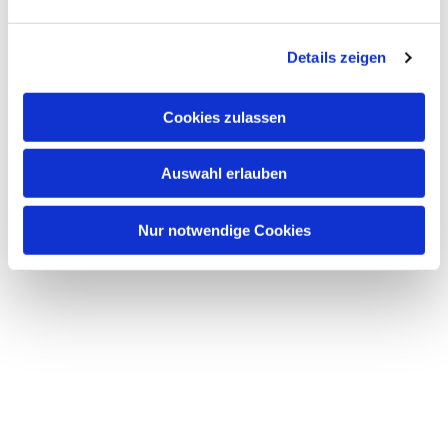
Dies könnte Sie auch interessieren
n
g
Details zeigen
s
a
u
Cookies zulassen
s
w
Auswahl erlauben
a
h
l
Nur notwendige Cookies