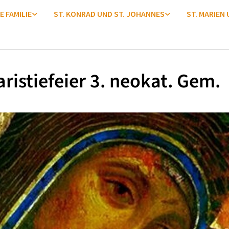
E FAMILIE
ST. KONRAD UND ST. JOHANNES
ST. MARIEN
ristiefeier 3. neokat. Gem.