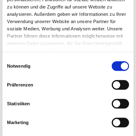
zu können und die Zugriffe auf unsere Website zu
analysieren. Außerdem geben wir Informationen zu Ihrer
Verwendung unserer Website an unsere Partner für
soziale Medien, Werbung und Analysen weiter. Unsere
Partner führen diese Informationen möglicherweise mit
weiteren Daten zusammen, die Sie ihnen bereitgestellt
haben oder die sie im Rahmen Ihrer Nutzung der Dienste
gesammelt haben.
E
Notwendig
i
n
w
Präferenzen
i
l
l
Statistiken
i
g
Marketing
Dies könnte Sie auch interessieren
u
n