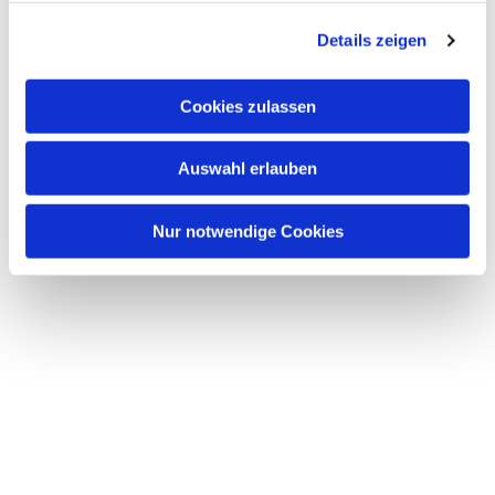
g
Details zeigen
s
a
u
Cookies zulassen
s
w
Auswahl erlauben
a
h
l
Nur notwendige Cookies