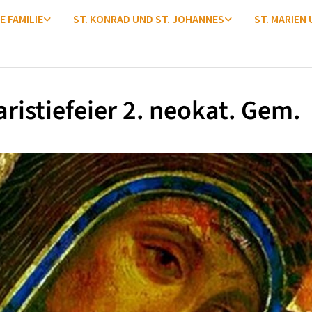
E FAMILIE
ST. KONRAD UND ST. JOHANNES
ST. MARIEN
ristiefeier 2. neokat. Gem.