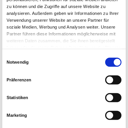
zu können und die Zugriffe auf unsere Website zu
analysieren. Außerdem geben wir Informationen zu Ihrer
Verwendung unserer Website an unsere Partner für
soziale Medien, Werbung und Analysen weiter. Unsere
Partner führen diese Informationen möglicherweise mit
weiteren Daten zusammen, die Sie ihnen bereitgestellt
haben oder die sie im Rahmen Ihrer Nutzung der Dienste
gesammelt haben.
E
Notwendig
i
n
w
Präferenzen
i
l
l
Statistiken
i
g
Marketing
Dies könnte Sie auch interessieren
u
n