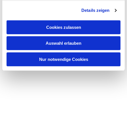
g
Details zeigen
s
a
u
Cookies zulassen
s
w
Auswahl erlauben
a
h
l
Nur notwendige Cookies