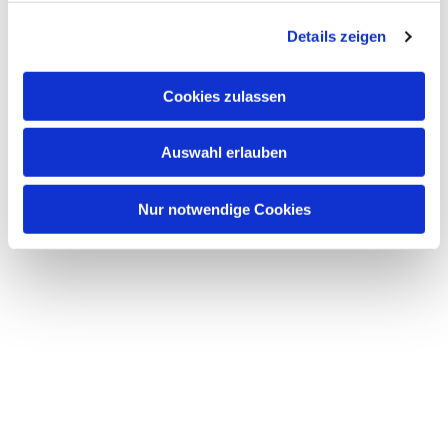
g
Details zeigen
s
a
u
Cookies zulassen
s
w
Auswahl erlauben
a
h
l
Nur notwendige Cookies