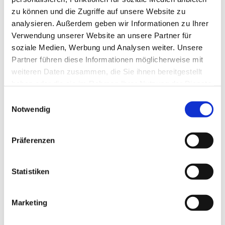
zu können und die Zugriffe auf unsere Website zu
analysieren. Außerdem geben wir Informationen zu Ihrer
Verwendung unserer Website an unsere Partner für
soziale Medien, Werbung und Analysen weiter. Unsere
Partner führen diese Informationen möglicherweise mit
weiteren Daten zusammen, die Sie ihnen bereitgestellt
haben oder die sie im Rahmen Ihrer Nutzung der Dienste
gesammelt haben.
E
Notwendig
i
n
w
Präferenzen
i
l
l
Statistiken
i
g
Marketing
Dies könnte Sie auch interessieren
u
n