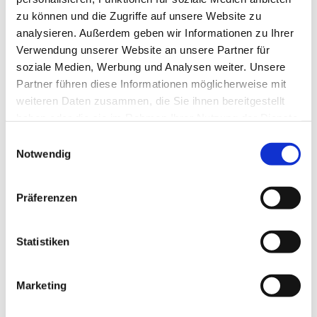
zu können und die Zugriffe auf unsere Website zu
analysieren. Außerdem geben wir Informationen zu Ihrer
Verwendung unserer Website an unsere Partner für
soziale Medien, Werbung und Analysen weiter. Unsere
Partner führen diese Informationen möglicherweise mit
weiteren Daten zusammen, die Sie ihnen bereitgestellt
haben oder die sie im Rahmen Ihrer Nutzung der Dienste
gesammelt haben.
E
Notwendig
i
n
w
Präferenzen
i
l
l
Statistiken
i
g
Marketing
Dies könnte Sie auch interessieren
u
n