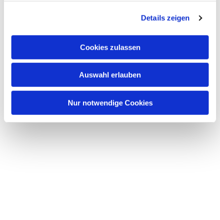
g
Details zeigen
s
a
u
Cookies zulassen
s
w
Auswahl erlauben
a
h
l
Nur notwendige Cookies