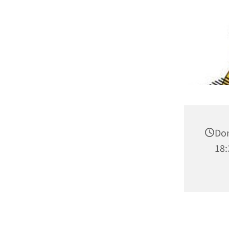
Don
18: