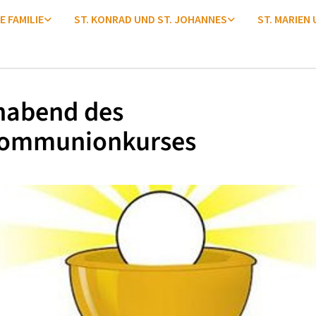
E FAMILIE
ST. KONRAD UND ST. JOHANNES
ST. MARIEN
nabend des
kommunionkurses