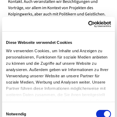
Kontakt. Auch veranstalten wir Besichtigungen und
Vorträge, vor allem im Kontext von Projekten des
Kolpingwerks, aber auch mit Politikern und Geistlichen.
Gäste sind herzlich willkommen. Gemeinsam
organisieren und veranstalten wir Feste und
Veranstaltungen in den Gemeinden.
Diese Webseite verwendet Cookies
In der Kolpingsfamilie Berlin-Siemensstadt sind wir 23
Mitglieder zwischen 3 und 96 Jahren und treffen uns 2x
Wir verwenden Cookies, um Inhalte und Anzeigen zu
im Monat im Pfarrzimmer von St. Joseph Siemensstadt.
personalisieren, Funktionen für soziale Medien anbieten
Wir freuen uns sehr über Gäste, die zu Themenabenden,
zu können und die Zugriffe auf unsere Website zu
Vorträgen, Gesprächsrunden, Ausflügen oder zum
analysieren. Außerdem geben wir Informationen zu Ihrer
"Kaffeenachmittag" u.v.m. kommen.
Verwendung unserer Website an unsere Partner für
In der Kolpingsfamilie Berlin-Spandau sind wir über 80
soziale Medien, Werbung und Analysen weiter. Unsere
Mitglieder in einer starken Familie. Von den Kolping Kids
Partner führen diese Informationen möglicherweise mit
über die Jugend bis hin zu unseren Senioren sind alle
weiteren Daten zusammen, die Sie ihnen bereitgestellt
Altersgruppen vertreten. Wir gehen gemeinsam Eis essen,
haben oder die sie im Rahmen Ihrer Nutzung der Dienste
Skatspielen und Spaziergänge stehen jeden Dienstag auf
gesammelt haben.
E
dem Programm. Die Kolping Kids unternehmen
Notwendig
i