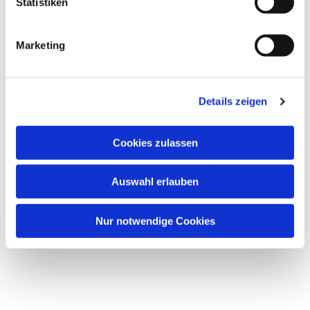
l
Statistiken
i
g
Marketing
u
n
g
Details zeigen
s
a
Dies könnte Sie auch interessieren
u
Cookies zulassen
s
w
Auswahl erlauben
a
h
l
Nur notwendige Cookies