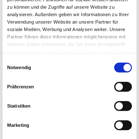
zu können und die Zugriffe auf unsere Website zu
analysieren. Außerdem geben wir Informationen zu Ihrer
Verwendung unserer Website an unsere Partner für
soziale Medien, Werbung und Analysen weiter. Unsere
Partner führen diese Informationen möglicherweise mit
weiteren Daten zusammen, die Sie ihnen bereitgestellt
haben oder die sie im Rahmen Ihrer Nutzung der Dienste
gesammelt haben.
E
Notwendig
i
n
w
Präferenzen
i
l
l
Statistiken
i
g
Marketing
Dies könnte Sie auch interessieren
u
n