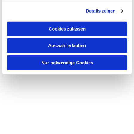
g
Details zeigen
s
a
u
Cookies zulassen
s
w
Auswahl erlauben
a
h
l
Nur notwendige Cookies