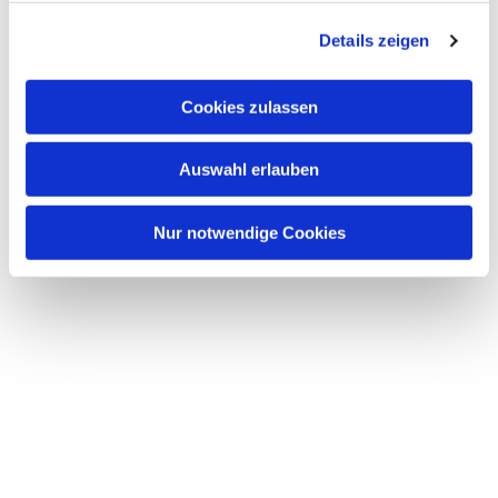
g
Details zeigen
s
a
u
Cookies zulassen
s
w
Auswahl erlauben
a
h
l
Nur notwendige Cookies