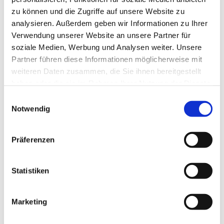
zu können und die Zugriffe auf unsere Website zu
analysieren. Außerdem geben wir Informationen zu Ihrer
Verwendung unserer Website an unsere Partner für
soziale Medien, Werbung und Analysen weiter. Unsere
Partner führen diese Informationen möglicherweise mit
weiteren Daten zusammen, die Sie ihnen bereitgestellt
haben oder die sie im Rahmen Ihrer Nutzung der Dienste
gesammelt haben.
E
Notwendig
i
n
w
Präferenzen
i
l
l
Statistiken
i
g
Marketing
Dies könnte Sie auch interessieren
u
n