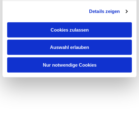
g
Details zeigen
s
a
u
Cookies zulassen
s
w
Auswahl erlauben
a
h
l
Nur notwendige Cookies