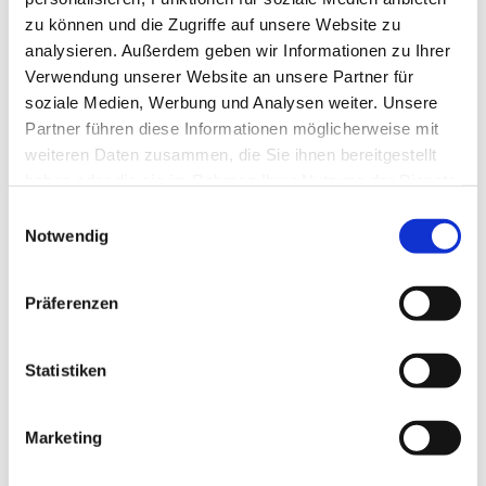
zu können und die Zugriffe auf unsere Website zu
analysieren. Außerdem geben wir Informationen zu Ihrer
Verwendung unserer Website an unsere Partner für
soziale Medien, Werbung und Analysen weiter. Unsere
Partner führen diese Informationen möglicherweise mit
weiteren Daten zusammen, die Sie ihnen bereitgestellt
haben oder die sie im Rahmen Ihrer Nutzung der Dienste
gesammelt haben.
E
Notwendig
i
n
w
Präferenzen
i
l
l
Statistiken
i
g
Marketing
Dies könnte Sie auch interessieren
u
n