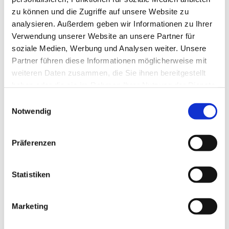
zu können und die Zugriffe auf unsere Website zu
analysieren. Außerdem geben wir Informationen zu Ihrer
Verwendung unserer Website an unsere Partner für
soziale Medien, Werbung und Analysen weiter. Unsere
Partner führen diese Informationen möglicherweise mit
weiteren Daten zusammen, die Sie ihnen bereitgestellt
haben oder die sie im Rahmen Ihrer Nutzung der Dienste
gesammelt haben.
E
Notwendig
i
n
w
Präferenzen
i
l
l
Statistiken
i
g
Marketing
Dies könnte Sie auch interessieren
u
n