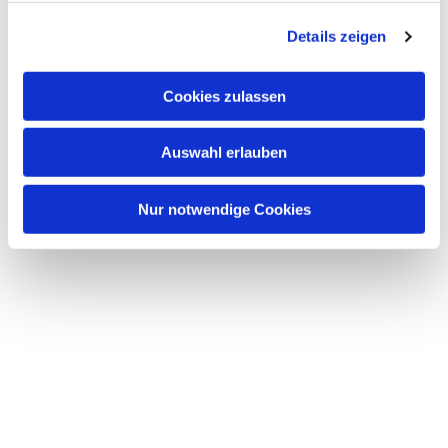
g
Details zeigen
s
a
u
Cookies zulassen
s
w
Auswahl erlauben
a
h
l
Nur notwendige Cookies