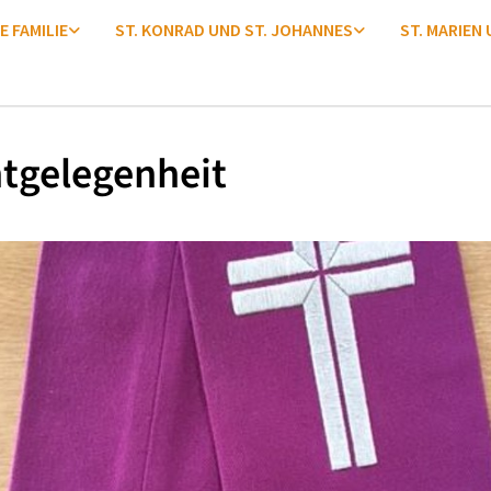
E FAMILIE
ST. KONRAD UND ST. JOHANNES
ST. MARIEN
tgelegenheit