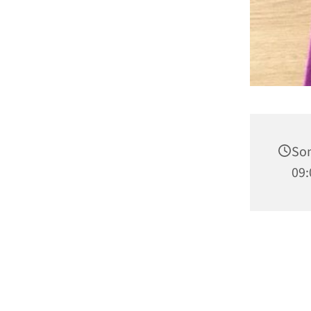
Son
09: