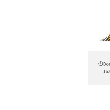
Don
16: