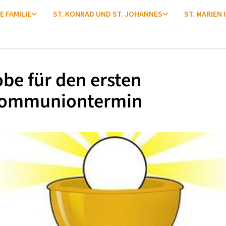
E FAMILIE
ST. KONRAD UND ST. JOHANNES
ST. MARIEN
obe für den ersten
kommuniontermin