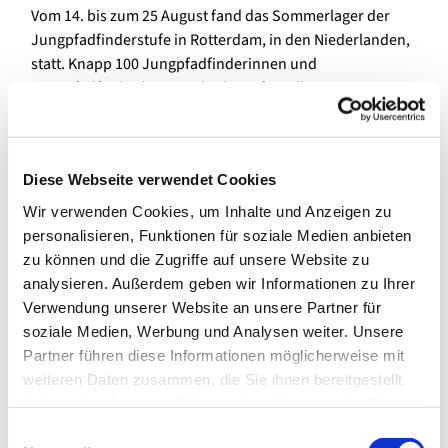
Vom 14. bis zum 25 August fand das Sommerlager der
Jungpfadfinderstufe in Rotterdam, in den Niederlanden,
statt. Knapp 100 Jungpfadfinderinnen und
Jungpfadfinder (10-13 Jahre) von fast allen DPSG-
Stämmen Berlins hatten mit ihren Leiterinnen und
Leitern eine schöne Zeit und lernten viel über
internationale Zusammenarbeit.
Diese Webseite verwendet Cookies
Aus unserer Pfarrei nahmen 13 Jungpfadfinder der
Wir verwenden Cookies, um Inhalte und Anzeigen zu
Stämme Anselm von Havelberg (St. Marien) und St.
personalisieren, Funktionen für soziale Medien anbieten
Lambertus an diesem großen Abenteuer teil. Im Zeltlager
zu können und die Zugriffe auf unsere Website zu
wurden die Kinder in verschiedene Nationen eingeteilt,
analysieren. Außerdem geben wir Informationen zu Ihrer
die jeweils einen Vorteil bei einem Programmpunkt
Verwendung unserer Website an unsere Partner für
erhielten. Thematisch war das Ziel, die Koboldnationen
soziale Medien, Werbung und Analysen weiter. Unsere
zusammenzubringen und den Vorteil zu teilen, sodass
Partner führen diese Informationen möglicherweise mit
alle in der Koboldwelt eine faire Chance haben. Die
weiteren Daten zusammen, die Sie ihnen bereitgestellt
entsprechenden Vorteile waren angelehnt an die
haben oder die sie im Rahmen Ihrer Nutzung der Dienste
Vereinten Nationen 32 (UN) und die fest gelegten Ziele für
gesammelt haben.
E
eine nachhaltige Entwicklung der Welt (SDGs). Es wurde