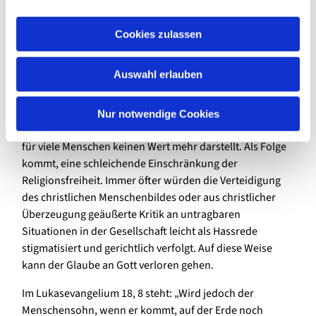
damit böse Überraschungen künftig vermieden werden.
a
u
Um zurück zum Kernthema zu kommen, in der „Die
Cookies zulassen
s
Tagespost“ – Ausgabe vom 13. November 2025 ist ein
w
interessanter Artikel zu empfehlen, „Das bedrohte
Auswahl erlauben
a
Grundrecht: Religionsfreiheit“. Der Autor ist der
h
Geschäftsführer von Kirche in Not Deutschland, Herr
l
Florian Ripka. Er macht darauf aufmerksam, dass in der
Nur notwendige Cookies
säkularen westlichen Gesellschaft die Religionsfreiheit
für viele Menschen keinen Wert mehr darstellt. Als Folge
kommt, eine schleichende Einschränkung der
Religionsfreiheit. Immer öfter würden die Verteidigung
des christlichen Menschenbildes oder aus christlicher
Überzeugung geäußerte Kritik an untragbaren
Situationen in der Gesellschaft leicht als Hassrede
stigmatisiert und gerichtlich verfolgt. Auf diese Weise
kann der Glaube an Gott verloren gehen.
Im Lukasevangelium 18, 8 steht: „Wird jedoch der
Menschensohn, wenn er kommt, auf der Erde noch