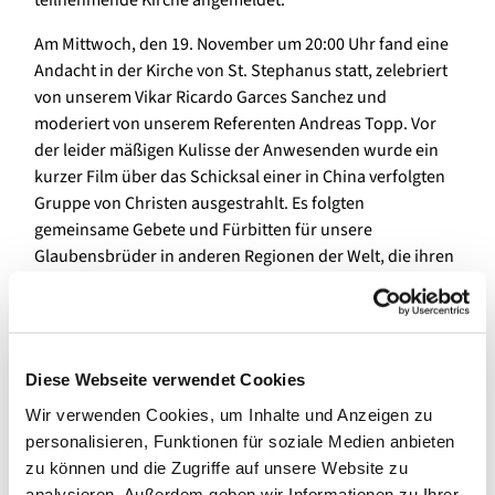
teilnehmende Kirche angemeldet.
Am Mittwoch, den 19. November um 20:00 Uhr fand eine
Andacht in der Kirche von St. Stephanus statt, zelebriert
von unserem Vikar Ricardo Garces Sanchez und
moderiert von unserem Referenten Andreas Topp. Vor
der leider mäßigen Kulisse der Anwesenden wurde ein
kurzer Film über das Schicksal einer in China verfolgten
Gruppe von Christen ausgestrahlt. Es folgten
gemeinsame Gebete und Fürbitten für unsere
Glaubensbrüder in anderen Regionen der Welt, die ihren
Glauben nicht unbedrängt ausüben dürfen.
Der Kirchenturm wurde die ganze Woche, vom Montag,
den 17. November bis Samstag, den 22. November jeweils
in der Zeit von 18:00 bis 22:00 Uhr rot angestrahlt. Was
Diese Webseite verwendet Cookies
inzwischen eine traditionelle Veranstaltung in unsere
Wir verwenden Cookies, um Inhalte und Anzeigen zu
Gemeinde geworden ist, erhielt die RED WEDNESDAY –
personalisieren, Funktionen für soziale Medien anbieten
Woche in diesem Jahr eine besondere Note. Es war ein
zu können und die Zugriffe auf unsere Website zu
glücklicher Zufall, dass bei der Aufstellung der Strahler
analysieren. Außerdem geben wir Informationen zu Ihrer