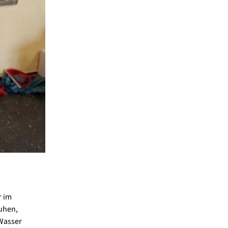
r im
uhen,
 Wasser