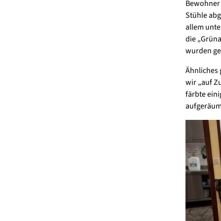
Bewohner „
Stühle abg
allem unte
die „Grüna
wurden gef
Ähnliches 
wir „auf Z
färbte ei
aufgeräumt