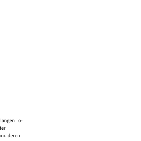
 langen To-
ter
und deren