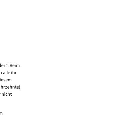
der“. Beim
alle ihr
diesem
ahrzehnte)
 nicht
im