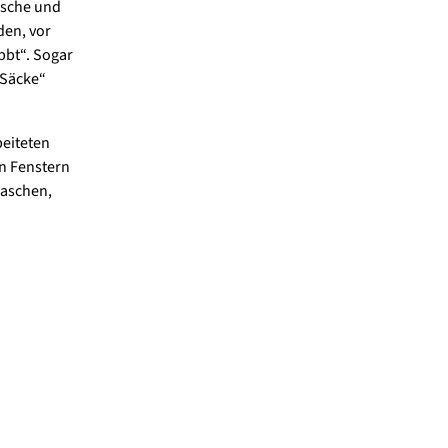
ische und
den, vor
bbt“. Sogar
 Säcke“
beiteten
n Fenstern
waschen,