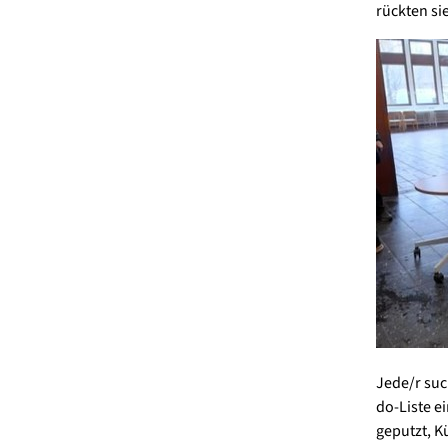
rückten sie
Jede/r such
do-Liste 
geputzt, K