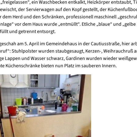
freigelassen“, ein Waschbecken entkalkt, Heizkörper entstaubt, T
ewischt, der Servierwagen auf den Kopf gestellt, der Küchenfußbo
r dem Herd und den Schränken, professionell maschinell „geschru
nlage“ vor dem Haus wurde „entmüllt“. Etliche „blaue“ und „gelbe
üllt und getrennt entsorgt.
geschah am 5. April im Gemeindehaus in der Cautiusstraße, hier ar
uruf“: Stuhlpolster wurden staubgesaugt, Kerzen-, Weihrauchruß a
nige Lappen und Wasser schwarz, Gardinen wurden wieder weißge
e Küchenschränke bieten nun Platz im sauberen Innern.