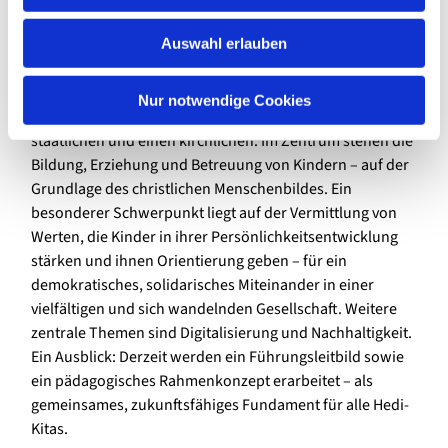
und Schulungen (z. B. BeoKiz) entwickelt. Arbeitsgruppen
w
zu Nachhaltigkeit und Kinderschutz sowie neue
Auswahl erlauben
a
religionspädagogische Angebote schärfen das besondere
h
Profil des Trägers.
l
Nur notwendige Cookies
Hedi Kitas nimmt einen doppelten Auftrag wahr: einen
staatlichen und einen kirchlichen. Im Zentrum stehen die
Bildung, Erziehung und Betreuung von Kindern – auf der
Grundlage des christlichen Menschenbildes. Ein
besonderer Schwerpunkt liegt auf der Vermittlung von
Werten, die Kinder in ihrer Persönlichkeitsentwicklung
stärken und ihnen Orientierung geben – für ein
demokratisches, solidarisches Miteinander in einer
vielfältigen und sich wandelnden Gesellschaft. Weitere
zentrale Themen sind Digitalisierung und Nachhaltigkeit.
Ein Ausblick: Derzeit werden ein Führungsleitbild sowie
ein pädagogisches Rahmenkonzept erarbeitet – als
gemeinsames, zukunftsfähiges Fundament für alle Hedi-
Kitas.