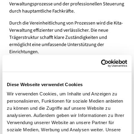
Verwaltungsprozesse und der professionellen Steuerung
durch hauptamtliche Fachkräfte.
Durch die Vereinheitlichung von Prozessen wird die Kita-
Verwaltung effizienter und verlässlicher. Die neue
Trägerstruktur schafft klare Zuständigkeiten und
ermöglicht eine umfassende Unterstützung der
Einrichtungen.
Dabei geht es bei der Trägerneugründung nicht nur um
eine verbesserte Verwaltung: Der neue Verband –
bestehend aus 28 Kirchenmitgliedern, 72 Kitas und der
Diese Webseite verwendet Cookies
Geschäftsstelle – bildet eine neue, starke Gemeinschaft,
die den Austausch zwischen Mitarbeitenden in den
Wir verwenden Cookies, um Inhalte und Anzeigen zu
Pfarreien, den Einrichtungen und der Geschäftsstelle
personalisieren, Funktionen für soziale Medien anbieten
aktiv fördert und Synergien schafft. Vor allem aber bleibt
zu können und die Zugriffe auf unsere Website zu
der Alltag für Kinder, Eltern und Teams vertraut – mit
analysieren. Außerdem geben wir Informationen zu Ihrer
gewohnten Abläufen und bekannten Gesichtern.
Verwendung unserer Website an unsere Partner für
soziale Medien, Werbung und Analysen weiter. Unsere
Ein weiterer Vorteil ist die Entlastung der Pfarreien, die