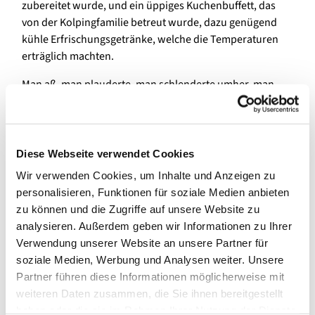
zubereitet wurde, und ein üppiges Kuchenbuffett, das
von der Kolpingfamilie betreut wurde, dazu genügend
kühle Erfrischungsgetränke, welche die Temperaturen
erträglich machten.
Man aß, man plauderte, man schlenderte umher, man
bewunderte die Mutigen, die sich am Bierkistenklettern
versuchten und beneidete die Kinder, die in der Hüpfburg
viel Spaß hatten.
Diese Webseite verwendet Cookies
Wir verwenden Cookies, um Inhalte und Anzeigen zu
personalisieren, Funktionen für soziale Medien anbieten
zu können und die Zugriffe auf unsere Website zu
analysieren. Außerdem geben wir Informationen zu Ihrer
Verwendung unserer Website an unsere Partner für
soziale Medien, Werbung und Analysen weiter. Unsere
Partner führen diese Informationen möglicherweise mit
weiteren Daten zusammen, die Sie ihnen bereitgestellt
haben oder die sie im Rahmen Ihrer Nutzung der Dienste