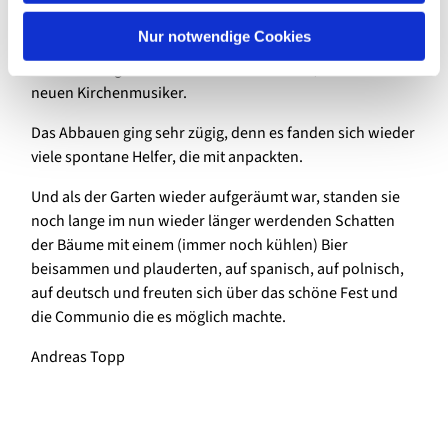
h
Singen. „Lobet und preiset ihr Völker den Herrn!“ und
l
Nur notwendige Cookies
andere bekannte Kanons erklangen aus vielen Kehlen,
souverän angeleitet von Toralf Hildebrand, unserem
neuen Kirchenmusiker.
Das Abbauen ging sehr zügig, denn es fanden sich wieder
viele spontane Helfer, die mit anpackten.
Und als der Garten wieder aufgeräumt war, standen sie
noch lange im nun wieder länger werdenden Schatten
der Bäume mit einem (immer noch kühlen) Bier
beisammen und plauderten, auf spanisch, auf polnisch,
auf deutsch und freuten sich über das schöne Fest und
die Communio die es möglich machte.
Andreas Topp