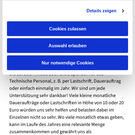
können, brauchen wir neben den vielen Ehrenamtlichen
g
vor Ort zumindest gemeindeübergreifend im Hintergrund
Details zeigen
s
die Hauptamtlichen in der Großpfarrei.
a
u
Cookies zulassen
Nun zum heutigen Start der Kirchgeldaktion
s
Technisches Personal:
Heute starten wir mit einer
w
Türkollekte, die dann immer jeden ersten Sonntag am
Auswahl erlauben
a
Monatsbeginn gesammelt wird, für Technisches Personal
h
- 12x im Jahr. Das ist aber sicherlich nur ein Baustein, um
l
Nur notwendige Cookies
die Finanzierung dieser Stellen zu sichern. Gerne können
Sie darüber hinaus auch extra spenden für das
Technische Personal, z. B. per Lastschrift, Dauerauftrag
oder einfach einmalig im Jahr. Wir sind um jede
Unterstützung sehr dankbar! Viele kleine monatliche
Daueraufträge oder Lastschriften in Höhe von 10 oder 20
Euro würden uns sehr helfen und belasten dabei im
Einzelnen nicht so sehr. Wo viele monatlich etwas geben,
kann im Laufe des Jahres eine relevante Menge
zusammenkommen und gewährt uns als