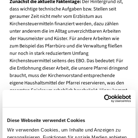
Zunächst die aktuelle Faktenlage:
Der Hintergrund ist,
dass wichtige technische Aufgaben bzw. Stellen seit
geraumer Zeit nicht mehr vom Erzbistum aus
Kirchensteuermitteln finanziert werden, dazu zählen
unter anderem die im Alltag unverzichtbaren Arbeiten
der Hausmeister und Küster. Für andere Arbeiten wie
zum Beispiel das Pfarrbüro und die Verwaltung fließen
nur noch in stark reduziertem Umfang
Kirchensteuermittel seitens des EBO. Das bedeutet: Für
die Entlohnung dieser Arbeit, die unsere Pfarrei dringend
braucht, muss der Kirchenvorstand entsprechende
eigene Haushaltsmittel der Pfarrei reservieren, was den
gesamten Spielraum erheblich beschränkt. Hinzu kommt,
dass alle Prognosen für die kommenden Jahre sowieso
auf sinkende Kirchensteuererträge und eine massiv
sinkende Leistungsfähigkeit aller Pfarreien – auch
unserer – hinauslaufen, was den Kirchenvorstand vor
Diese Webseite verwendet Cookies
riesige Herausforderungen stellt.
Wir verwenden Cookies, um Inhalte und Anzeigen zu
personalisieren, Funktionen für soziale Medien anbieten