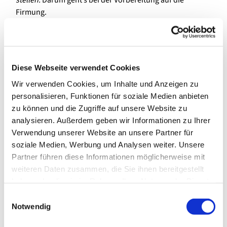
stellen.
Darum geht’s bei der Vorbereitung auf die
Firmung.
Du kannst…
Dich zum Firmkurs anmelden. Gemeinsam mit anderen
wirst Du: Neues lernen, Unbekanntes entdecken,
Diese Webseite verwendet Cookies
Interessantes diskutieren, Themen vertiefen,
Wir verwenden Cookies, um Inhalte und Anzeigen zu
Gemeinschaft erleben, Gott erfahren und manches mehr.
personalisieren, Funktionen für soziale Medien anbieten
Am Ende entscheidest Du, ob Du gefirmt werden willst
zu können und die Zugriffe auf unsere Website zu
oder nicht.
analysieren. Außerdem geben wir Informationen zu Ihrer
Verwendung unserer Website an unsere Partner für
soziale Medien, Werbung und Analysen weiter. Unsere
Die Anmeldung zu den Firmkursen ist nun mit den
Partner führen diese Informationen möglicherweise mit
untenstehenden Links möglich. Dort findest Du auch
weiteren Daten zusammen, die Sie ihnen bereitgestellt
weitere Infos zum Infoabend:
haben oder die sie im Rahmen Ihrer Nutzung der Dienste
gesammelt haben.
E
Zur Anmeldung für den Kurs in Spandau (Maria, Hilfe d.
Notwendig
i
Christen & St. Joseph)
n